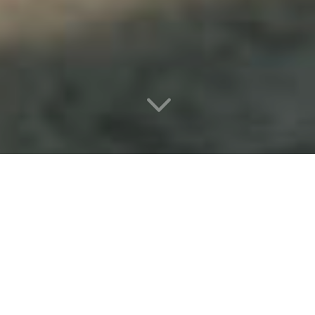
3
ACCUEILLIR
La base nautique de Paris Vallée de la Marne est
un équipement exemplaire réalisé avec le