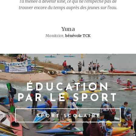
l’a menée à devenir kiné, ce qui ne l’empêche pas de
trouver encore du temps auprès des jeunes sur l’eau.
Yuna
Monitrice
,
bénévole TCK
CLASSES & CLUB
ÉDUCATION
PAR LE SPORT
SPORT SCOLAIRE