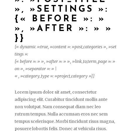
», »SETTINGS »:
{« BEFORE »: »
», »AFTER »: » »
}}
{« dynamic »:true, »content »: »post_categories », »set
tings »:
{« before »: » », »after »: » », »link_to_term_page »: »
on », »separator »: » |
« , »category_type »: »project_category »}}
Lorem ipsum dolor sit amet, consectetur
adipiscing elit. Curabitur tincidunt mollis ante
non volutpat. Nam consequat diam nec leo
rutrum tempus. Nulla accumsan eros nec sem
tempus scelerisque. Morbi tincidunt risus magna,
posuere lobortis felis. Donec at vehicula risus.