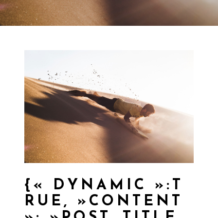
{« DYNAMIC »:T
RUE, »CONTENT
»: »POST_TITLE