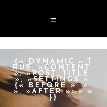
{« DYNAMIC »:T
RUE, »CONTENT
»: »POST_TITLE
», »SETTINGS »:
{« BEFORE »: »
», »AFTER »: » »
}}