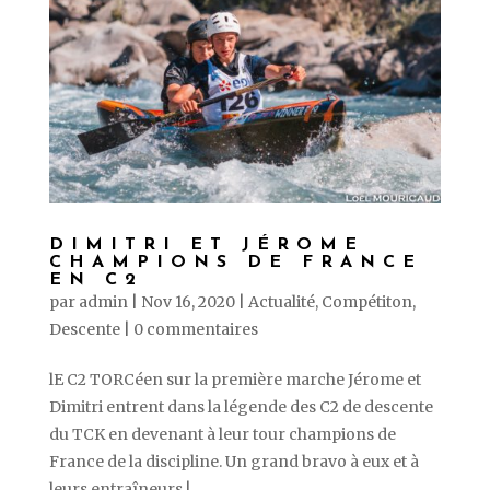
DIMITRI ET JÉROME
CHAMPIONS DE FRANCE
EN C2
par
admin
|
Nov 16, 2020
|
Actualité
,
Compétiton
,
Descente
|
0 commentaires
lE C2 TORCéen sur la première marche Jérome et
Dimitri entrent dans la légende des C2 de descente
du TCK en devenant à leur tour champions de
France de la discipline. Un grand bravo à eux et à
leurs entraîneurs ! ...