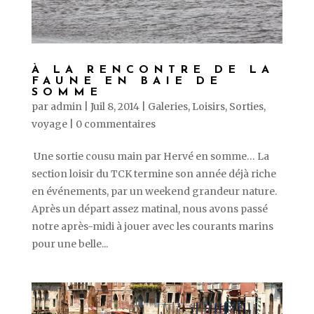
À LA RENCONTRE DE LA
FAUNE EN BAIE DE
SOMME
par
admin
|
Juil 8, 2014
|
Galeries
,
Loisirs
,
Sorties
,
voyage
|
0 commentaires
Une sortie cousu main par Hervé en somme… La
section loisir du TCK termine son année déjà riche
en événements, par un weekend grandeur nature.
Après un départ assez matinal, nous avons passé
notre après-midi à jouer avec les courants marins
pour une belle...