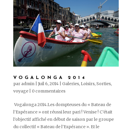
VOGALONGA 2014
par
admin
|
Juil 6, 2014
|
Galeries
,
Loisirs
,
Sorties
,
voyage
|
0 commentaires
Vogalonga 2014.Les dompteuses du « Bateau de
l’Espérance » ont réussi leur pari ! Venise ! C’était
l’objectif affiché en début de saison par le groupe
du collectif « Bateau de l’Espérance ». Et le