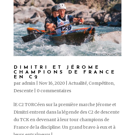
DIMITRI ET JÉROME
CHAMPIONS DE FRANCE
EN C2
par
admin
|
Nov 16, 2020
|
Actualité
,
Compétiton
,
Descente
|
0 commentaires
lE C2 TORCéen sur la première marche Jérome et
Dimitri entrent dans la légende des C2 de descente
du TCK en devenant à leur tour champions de
France de la discipline. Un grand bravo à eux et à
leurs entraîneurs ! ...