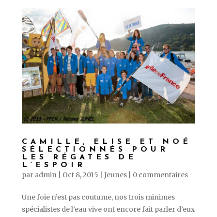
CAMILLE, ELISE ET NOÉ
SÉLECTIONNÉS POUR
LES RÉGATES DE
L’ESPOIR
par
admin
|
Oct 8, 2015
|
Jeunes
|
0 commentaires
Une foie n’est pas coutume, nos trois minimes
spécialistes de l’eau vive ont encore fait parler d’eux