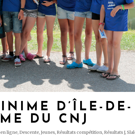
INIME D’ÎLE-DE-
ÈME DU CNJ
en ligne
,
Descente
,
Jeunes
,
Résultats compétition
,
Résultats J
,
Sla