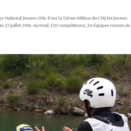
ge National Jeunes 2014 Pour la 11ème édition du CNJ, les jeunes
u 27 juillet 2014. Au total, 120 compétiteurs, 20 équipes venues de