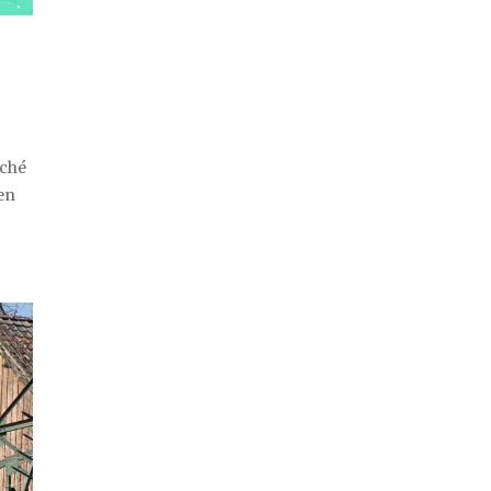
iché
ien