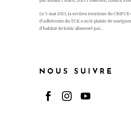
par
admin
|
Mai 6, 2013
|
Galeries
,
Loisirs
,
Pho
Le 5 mai 2013, la section tourisme du CRIFCK
d’adhérents du TCK a eu le plaisir de navigue
d’habitat de loisir alimenté par...
NOUS SUIVRE


