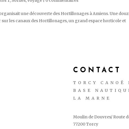
tos T
,
Sorties
,
voyage
|
0 commentaires
 organisait une découverte des Hortillonages à Amiens. Une dou
r sur les canaux des Hortillonages, un grand espace horticole et
CONTACT
TORCY CANOË 
BASE NAUTIQU
LA MARNE
Moulin de Douvres/ Route de
77200 Torcy