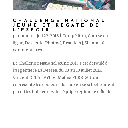
CHALLENGE NATIONAL
JEUNE ET RÉGATE DE
L’ESPOIR
par
admin
|
Juil 22, 2013
|
Compétiton
,
Course en
ligne
,
Descente
,
Photos J
,
Résultats J
,
Slalom
|
0
commentaires
Le Challenge National Jeune 2013 s’est déroulé à
l’Argentière La Bessée, du 03 au 10 juillet 2013.
Vincent DELAHAYE et Mathis PERREAU ont
représenté les couleurs du club en se sélectionnent
parmi les huit jeunes de l’équipe régionale d’Île de...