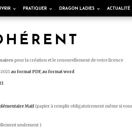
VRIR
PRATIQUER
DRAGON LADIES
ACTUALITÉ
DHÉRENT
saires
pour la création et le renouvellement de votre licence
0-2021
au format PDF,
au format word
21
plémentaire Maif
(papier à remplir obligatoirement même si vou
ellement seulement )