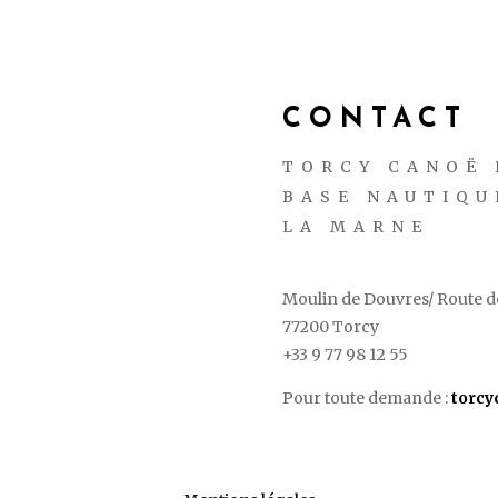
CONTACT
TORCY CANOË 
BASE NAUTIQU
LA MARNE
Moulin de Douvres/ Route de
77200 Torcy
+33 9 77 98 12 55
Pour toute demande :
torc