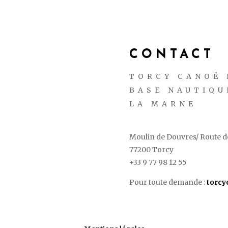
CONTACT
TORCY CANOË 
BASE NAUTIQU
LA MARNE
Moulin de Douvres/ Route de
77200 Torcy
+33 9 77 98 12 55
Pour toute demande :
torc