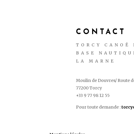
CONTACT
TORCY CANOË 
BASE NAUTIQU
LA MARNE
Moulin de Douvres/ Route de
77200 Torcy
+33 9 77 98 12 55
Pour toute demande :
torc