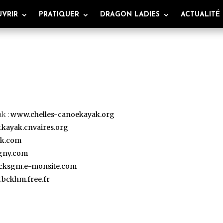
VRIR
PRATIQUER
DRAGON LADIES
ACTUALITÉ
ak :
www.chelles-canoekayak.org
kayak.cnvaires.org
k.com
gny.com
cksgm.e-monsite.com
bckhm.free.fr