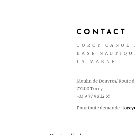
CONTACT
TORCY CANOË 
BASE NAUTIQU
LA MARNE
Moulin de Douvres/ Route de
77200 Torcy
+33 9 77 98 12 55
Pour toute demande :
torc