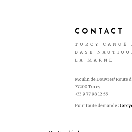
CONTACT
TORCY CANOË 
BASE NAUTIQU
LA MARNE
Moulin de Douvres/ Route de
77200 Torcy
+33 9 77 98 12 55
Pour toute demande :
torc