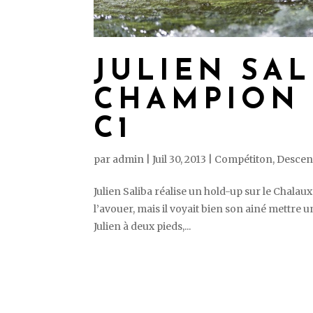
JULIEN SA
CHAMPION 
C1
par
admin
|
Juil 30, 2013
|
Compétiton
,
Descen
Julien Saliba réalise un hold-up sur le Chalaux
l’avouer, mais il voyait bien son ainé mettr
Julien à deux pieds,...