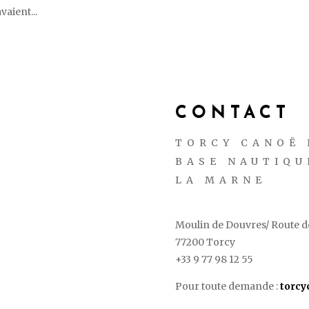
vaient...
CONTACT
TORCY CANOË 
BASE NAUTIQU
LA MARNE
Moulin de Douvres/ Route de
77200 Torcy
+33 9 77 98 12 55
Pour toute demande :
torc