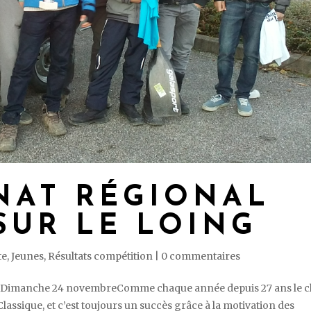
NAT RÉGIONAL
SUR LE LOING
te
,
Jeunes
,
Résultats compétition
|
0 commentaires
 ! Dimanche 24 novembreComme chaque année depuis 27 ans le c
assique, et c’est toujours un succès grâce à la motivation des