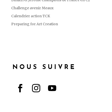
Dimitri et Jérome champions de France en C2
Challenge avenir Meaux
Calendrier action TCK
Preparing for Art Creation
NOUS SUIVRE


