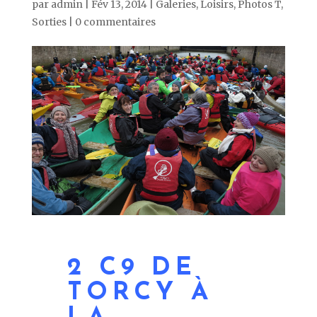
par
admin
|
Fév 13, 2014
|
Galeries
,
Loisirs
,
Photos T
,
Sorties
|
0 commentaires
2 C9 DE
TORCY À