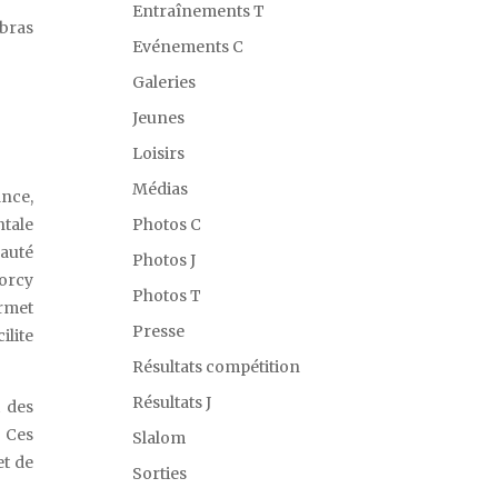
Entraînements T
 bras
Evénements C
Galeries
Jeunes
Loisirs
Médias
ance,
ntale
Photos C
auté
Photos J
Torcy
Photos T
ermet
Presse
ilite
Résultats compétition
Résultats J
i des
. Ces
Slalom
et de
Sorties