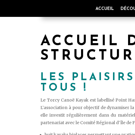
ACCUEIL
DÉCOU
ACCUEIL 
STRUCTUR
LES PLAISIR
TOUS !
Le Torcy Canoë Kayak est labellisé Point Hand
L’association à pour objectif de dynamiser la
elle investit régulièrement dans du matériel
partenariat avec le Comité Régional d’île de
huit kayaks biplaces permettant une pratiq