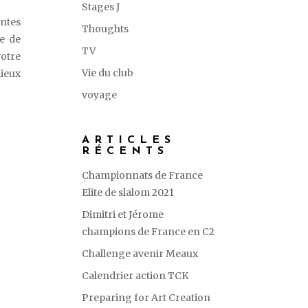
Stages J
ntes
Thoughts
le de
TV
votre
Vie du club
mieux
voyage
ARTICLES
RÉCENTS
Championnats de France
Elite de slalom 2021
Dimitri et Jérome
champions de France en C2
Challenge avenir Meaux
Calendrier action TCK
Preparing for Art Creation