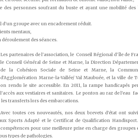
ue des personnes soufrant du buste et ayant une mobilité des
il d’un groupe avec un encadrement réduit.
cients mentaux,
n déroulement des séances.
Les partenaires de l’association, le Conseil Régional d’île de Fr
le Conseil Général de Seine et Marne, la Direction Départeme
de la Cohésion Sociale de Seine et Marne, la Commun
d’Agglomération Marne-la-Vallée/ Val Maubuée, et la ville de 
on rendu le site accessible. En 2011, la rampe handicapés p
l’accès aux vestiaires et sanitaires. Le ponton au raz de l’eau fac
les transferts lors des embarcations.
Avec toutes ces nouveautés, nos deux brevets d’état ont suiv
 aux Sports Adapté et le Certificat de Qualification Handisport
r compétences pour une meilleure prise en charge des groupes 
ous types de pathologies.