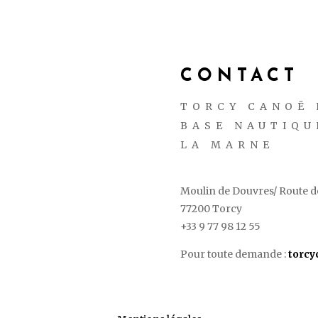
CONTACT
TORCY CANOË 
BASE NAUTIQU
LA MARNE
Moulin de Douvres/ Route de
77200 Torcy
+33 9 77 98 12 55
Pour toute demande :
torc