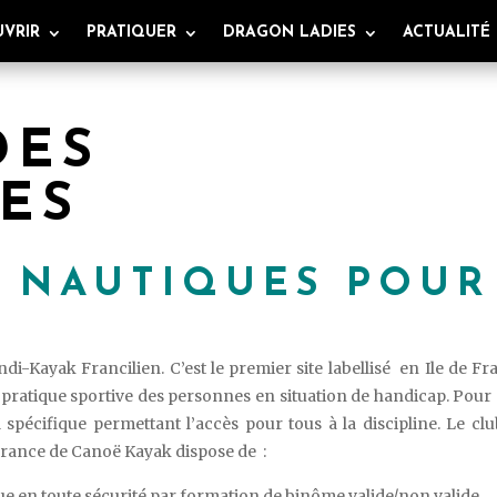
VRIR
PRATIQUER
DRAGON LADIES
ACTUALITÉ
DES
ES
S NAUTIQUES POUR
i-Kayak Francilien. C’est le premier site labellisé en Ile de Fr
 pratique sportive des personnes en situation de handicap. Pour 
 spécifique permettant l’accès pour tous à la discipline. Le cl
 France de Canoë Kayak dispose de :
ue en toute sécurité par formation de binôme valide/non valide,