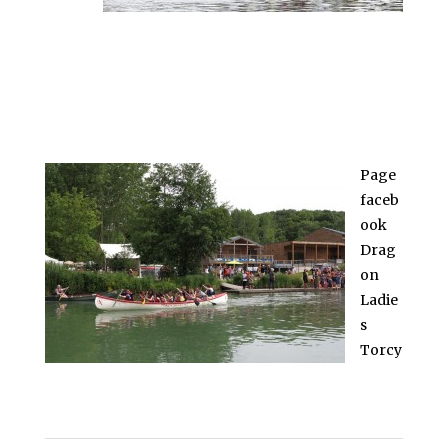
Page
faceb
ook
Drag
on
Ladie
s
Torcy