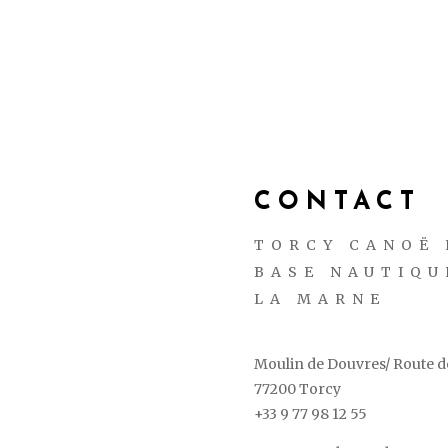
CONTACT
TORCY CANOË 
BASE NAUTIQU
LA MARNE
Moulin de Douvres/ Route de
77200 Torcy
+33 9 77 98 12 55