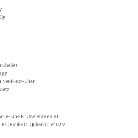
y
lly
à Chelles
ergy
eau Neuf-Sur-Cher
 Metz
Marie-Line K1 ; Melvine en K1
o K1 ; Emilie C1 ; Julien C1 et C2M