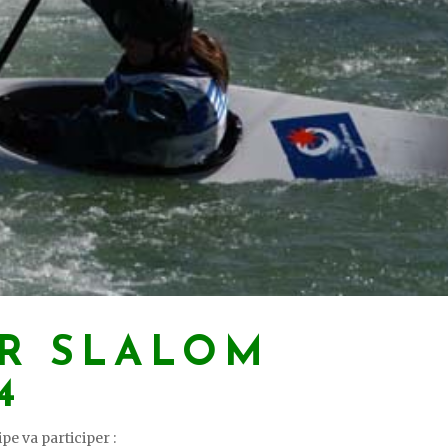
R SLALOM
4
pe va participer :