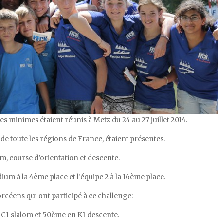
es minimes étaient réunis à Metz du 24 au 27 juillet 2014.
de toute les régions de France, étaient présentes.
m, course d’orientation et descente.
dium à la 4ème place et l’équipe 2 à la 16ème place.
rcéens qui ont participé à ce challenge:
 C1 slalom et 50ème en K1 descente.