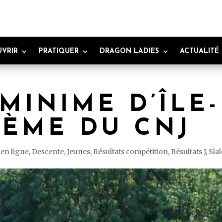
VRIR
PRATIQUER
DRAGON LADIES
ACTUALITÉ
MINIME D’ÎLE-
4ÈME DU CNJ
en ligne
,
Descente
,
Jeunes
,
Résultats compétition
,
Résultats J
,
Sla