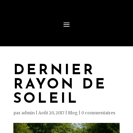
DERNIER
RAYON DE
SOLEIL
par
admin
|
Août 20, 2017
|
Blog
|
0 commentaires