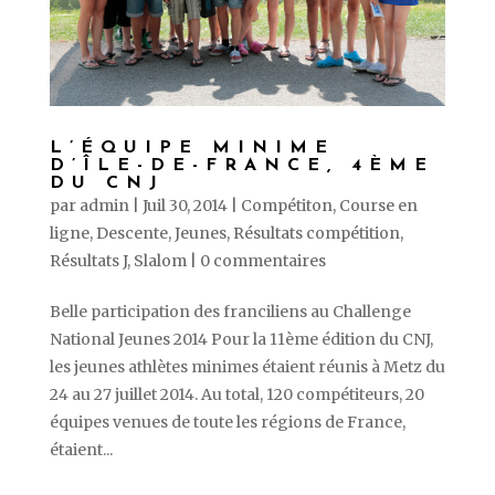
L’ÉQUIPE MINIME
D’ÎLE-DE-FRANCE, 4ÈME
DU CNJ
par
admin
|
Juil 30, 2014
|
Compétiton
,
Course en
ligne
,
Descente
,
Jeunes
,
Résultats compétition
,
Résultats J
,
Slalom
|
0 commentaires
Belle participation des franciliens au Challenge
National Jeunes 2014 Pour la 11ème édition du CNJ,
les jeunes athlètes minimes étaient réunis à Metz du
24 au 27 juillet 2014. Au total, 120 compétiteurs, 20
équipes venues de toute les régions de France,
étaient...