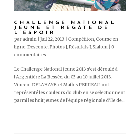
CHALLENGE NATIONAL
JEUNE ET RÉGATE DE
L’ESPOIR
par
admin
|
Juil 22, 2013
|
Compétiton
,
Course en
ligne
,
Descente
,
Photos J
,
Résultats J
,
Slalom
|
0
commentaires
Le Challenge National Jeune 2013 s’est déroulé à
l’Argentière La Bessée, du 03 au 10 juillet 2013.
Vincent DELAHAYE et Mathis PERREAU ont
représenté les couleurs du club en se sélectionnent
parmi les huit jeunes de l’équipe régionale d’Île de...